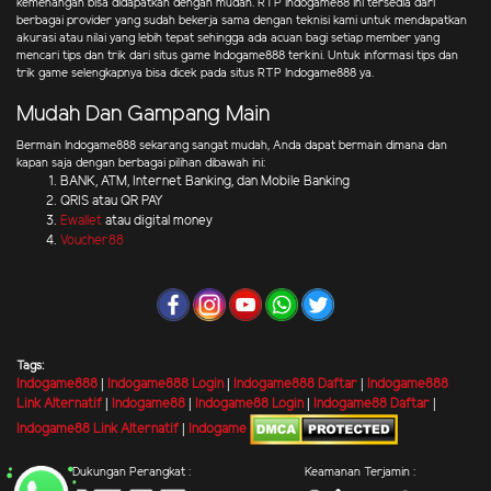
kemenangan bisa didapatkan dengan mudah. RTP Indogame88 ini tersedia dari
berbagai provider yang sudah bekerja sama dengan teknisi kami untuk mendapatkan
akurasi atau nilai yang lebih tepat sehingga ada acuan bagi setiap member yang
mencari tips dan trik dari situs game Indogame888 terkini. Untuk informasi tips dan
trik game selengkapnya bisa dicek pada situs RTP Indogame888 ya.
Mudah Dan Gampang Main
Bermain Indogame888 sekarang sangat mudah, Anda dapat bermain dimana dan
kapan saja dengan berbagai pilihan dibawah ini:
BANK, ATM, Internet Banking, dan Mobile Banking
QRIS atau QR PAY
Ewallet
atau digital money
Voucher88
Tags:
Indogame888
|
Indogame888 Login
|
Indogame888 Daftar
|
Indogame888
Link Alternatif
|
Indogame88
|
Indogame88 Login
|
Indogame88 Daftar
|
Indogame88 Link Alternatif
|
Indogame
Dukungan Perangkat :
Keamanan Terjamin :