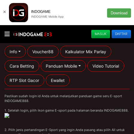
×
INDOGAME
Download
INDOGAME Mobile App
MASUK
DAFTAR
Info
Voucher88
Kalkulator Mix Parlay
Cara Betting
Panduan Mobile
Video Tutorial
RTP Slot Gacor
Ewallet
Pastikan sudah login id Anda untuk melanjutkan panduan game seru E-sport
INDOGAME888.
1. Setelah login, pilih ikon game E-sport pada halaman beranda INDOGAME888.
2. Pilih jenis pertandingan E-Sport yang ingin Anda pasang atau pilih All untuk