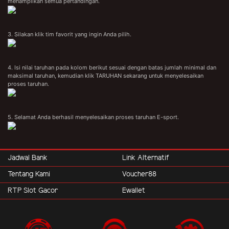
menampilkan semua pertandingan.
3. Silakan klik tim favorit yang ingin Anda pilih.
4. Isi nilai taruhan pada kolom berikut sesuai dengan batas jumlah minimal dan
maksimal taruhan, kemudian klik TARUHAN sekarang untuk menyelesaikan
proses taruhan.
5. Selamat Anda berhasil menyelesaikan proses taruhan E-sport.
Jadwal Bank
Link Alternatif
Tentang Kami
Voucher88
RTP Slot Gacor
Ewallet