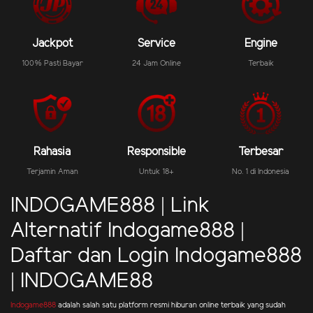
Jackpot
Service
Engine
100% Pasti Bayar
24 Jam Online
Terbaik
Rahasia
Responsible
Terbesar
Terjamin Aman
Untuk 18+
No. 1 di Indonesia
INDOGAME888 | Link
Alternatif Indogame888 |
Daftar dan Login Indogame888
| INDOGAME88
Indogame888
adalah salah satu platform resmi hiburan online terbaik yang sudah