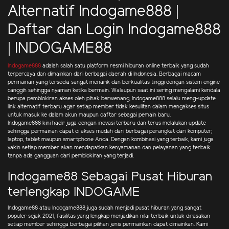
Alternatif Indogame888 |
Daftar dan Login Indogame888
| INDOGAME88
Indogame888
adalah salah satu platform resmi hiburan online terbaik yang sudah
terpercaya dan dimainkan dari berbagai daerah di Indonesia. Berbagai macam
permainan yang tersedia sangat menarik dan berkualitas tinggi dengan sistem engine
canggih sehingga nyaman ketika bermain. Walaupun saat ini sering mengalami kendala
berupa pemblokiran akses oleh pihak berwenang, Indogame888 selalu meng-update
link alternatif terbaru agar setiap member tidak kesulitan dalam mengakses situs
untuk masuk ke dalam akun maupun daftar sebagai pemain baru.
Indogame888 kini hadir juga dengan inovasi terbaru dan terus melalukan update
sehingga permainan dapat di akses mudah dari berbagai perangkat dari komputer,
laptop, tablet maupun smartphone Anda. Dengan kombinasi yang terbaik, kami juga
yakin setiap member akan mendapatkan kenyamanan dan pelayanan yang terbaik
tanpa ada gangguan dari pemblokiran yang terjadi.
Indogame88 Sebagai Pusat Hiburan
terlengkap INDOGAME
Indogame88 atau Indogame888 juga sudah menjadi pusat hiburan yang sangat
populer sejak 2021, fasilitas yang lengkap menjadikan nilai terbaik untuk dirasakan
setiap member sehingga berbagai pilihan jenis permainkan dapat dimainkan. Kami