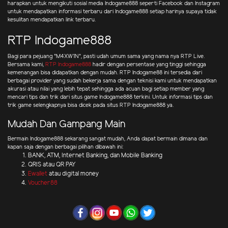
harapkan untuk mengikuti sosial media Indogame888 seperti Facebook dan Instagram
untuk mendapatkan informasi terbaru dari Indogame888 setiap harinya supaya tidak
kesulitan mendapatkan link terbaru.
RTP Indogame888
Bagi para pejuang "M4XW1N", pasti udah umum sama yang nama nya RTP Live.
Bersama kami,
RTP Indogame888
hadir dengan persentase yang tinggi sehingga
kemenangan bisa didapatkan dengan mudah. RTP Indogame88 ini tersedia dari
berbagai provider yang sudah bekerja sama dengan teknisi kami untuk mendapatkan
akurasi atau nilai yang lebih tepat sehingga ada acuan bagi setiap member yang
mencari tips dan trik dari situs game Indogame888 terkini. Untuk informasi tips dan
trik game selengkapnya bisa dicek pada situs RTP Indogame888 ya.
Mudah Dan Gampang Main
Bermain Indogame888 sekarang sangat mudah, Anda dapat bermain dimana dan
kapan saja dengan berbagai pilihan dibawah ini:
BANK, ATM, Internet Banking, dan Mobile Banking
QRIS atau QR PAY
Ewallet
atau digital money
Voucher88