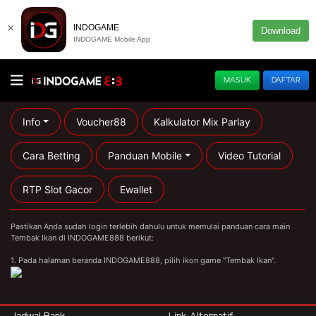
×
INDOGAME
Download
INDOGAME Mobile App
MASUK
DAFTAR
Info
Voucher88
Kalkulator Mix Parlay
Cara Betting
Panduan Mobile
Video Tutorial
RTP Slot Gacor
Ewallet
Pastikan Anda sudah login terlebih dahulu untuk memulai panduan cara main
Tembak Ikan di INDOGAME888 berikut:
1. Pada halaman beranda INDOGAME888, pilih ikon game "Tembak Ikan".