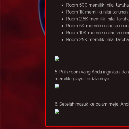
Room 500 memiliki nilai taruh
Room 1K memiliki nilai taruhan
Room 2.5K memiliki nilai taruh
Room 5K memiliki nilai taruha
Room 10K memiliki nilai taruha
Room 25K memiliki nilai taruh
5. Pilih room yang Anda inginkan, dan 
memiliki player didalamnya.
6. Setelah masuk ke dalam meja, 