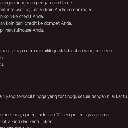
 Anda ingin mengubah pengaturan Game.
ihat info user id, jumlah koin Anda, nomor meja.
n koin ke credit Anda.
an koin dari credit ke dompet Anda.
pilihan fullhouse Anda.
inan, setiap room memiliki jumlah taruhan yang berbeda.
u.
u.
ari yang terkecil hingga yang tertinggi, sesuai dengan nilai kar
tu ace, king, queen, jack, dan 10 dengan jenis yang sama.
r of a kind dan kartu joker.