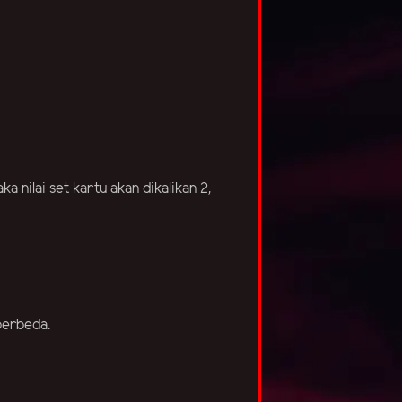
a nilai set kartu akan dikalikan 2,
berbeda.