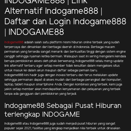
INDOGAME888 | Link
Alternatif Indogame888 |
Daftar dan Login Indogame888
| INDOGAME88
Indogame888
adalah salah satu platform resmi hiburan online terbaik yang sudah
terpercaya dan dimainkan dari berbagai daerah di Indonesia. Berbagai macam
permainan yang tersedia sangat menarik dan berkualitas tinggi dengan sistem engine
canggih sehingga nyaman ketika bermain. Walaupun saat ini sering mengalami kendala
berupa pemblokiran akses oleh pihak berwenang, Indogame888 selalu meng-update
link alternatif terbaru agar setiap member tidak kesulitan dalam mengakses situs
untuk masuk ke dalam akun maupun daftar sebagai pemain baru.
Indogame888 kini hadir juga dengan inovasi terbaru dan terus melalukan update
sehingga permainan dapat di akses mudah dari berbagai perangkat dari komputer,
laptop, tablet maupun smartphone Anda. Dengan kombinasi yang terbaik, kami juga
yakin setiap member akan mendapatkan kenyamanan dan pelayanan yang terbaik
tanpa ada gangguan dari pemblokiran yang terjadi.
Indogame88 Sebagai Pusat Hiburan
terlengkap INDOGAME
Indogame88 atau Indogame888 juga sudah menjadi pusat hiburan yang sangat
populer sejak 2021, fasilitas yang lengkap menjadikan nilai terbaik untuk dirasakan