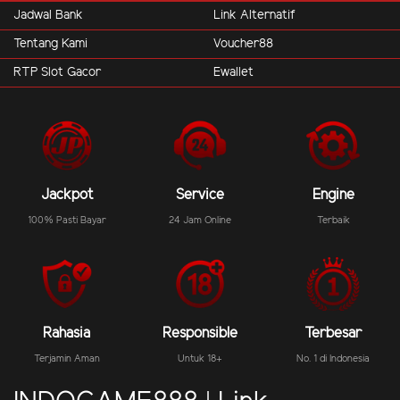
Jadwal Bank
Link Alternatif
Tentang Kami
Voucher88
RTP Slot Gacor
Ewallet
Jackpot
Service
Engine
100% Pasti Bayar
24 Jam Online
Terbaik
Rahasia
Responsible
Terbesar
Terjamin Aman
Untuk 18+
No. 1 di Indonesia